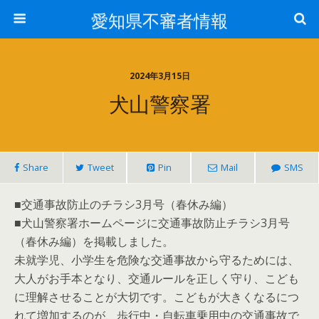
愛知県不審者情報
2024年3月15日
犬山警察署
Share
Tweet
Pin
Mail
SMS
■交通事故防止のチラシ3月号（春休み編）
■犬山警察署ホームページに交通事故防止チラシ3月号
（春休み編）を掲載しました。
未就学児、小学生を危険な交通事故から守るためには、
大人がお手本となり、交通ルールを正しく守り、こども
に理解させることが大切です。こどもが大きくなるにつ
れて増加するのが、歩行中・自転車乗用中の交通事故で