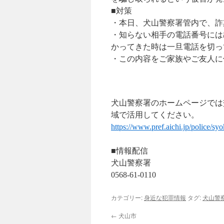
■対策
・本日、犬山警察署管内で、詐
・知らない相手の電話番号には
かってきた時は一旦電話を切っ
・この内容をご家族やご友人に
犬山警察署のホームページでは
域で活用してください。
https://www.pref.aichi.jp/police/sy
■情報配信
犬山警察署
0568-61-0110
カテゴリー:
身近な犯罪情報
タグ:
犬山警
←
犬山市