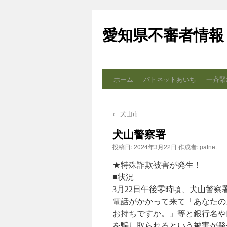
コ
ン
愛知県不審者情報
テ
ン
ツ
へ
ス
ホーム
パトネットあいち
一斉緊
キ
ッ
プ
←
犬山市
犬山警察署
投稿日:
2024年3月22日
作成者:
patnet
★特殊詐欺被害が発生！
■状況
3月22日午後零時頃、犬山警
電話がかかって来て「あなたの
お持ちですか。」等と銀行名や
を騙し取られるという被害が発