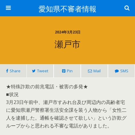
愛知県不審者情報
2024年3月23日
瀬戸市
Share
Tweet
Pin
Mail
SMS
★特殊詐欺の前兆電話・被害の多発★
■状況
3月23日午前中、瀬戸市すみれ台及び周辺内の高齢者宅
に愛知県瀬戸警察署生活安全課を装う人物から「女性二
人を逮捕した。通帳を確認させて欲しい」という詐欺グ
ループからと思われる不審な電話がありました。