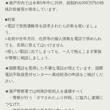
★瀬戸市内では令和5年中に25件、総額約4,000万円の特
殊詐欺被害が発生しています。
■対策
○電話で突然通帳等を請求されたら詐欺を疑いましょ
う。
○名前や生年月日、住所等の個人情報を電話で求められ
ても、安易に答えてはいけません
○怪しい電話に出てしまっても、一人で抱えこまず家族
や警察に相談しましょう。
★国際電話を悪用した不審な電話が増えています。国際
電話不取扱受付センターへ着信拒否の申請をご検討くだ
さい。
★瀬戸警察署では特殊詐欺犯人を逮捕すべく
・警察が行う「ダマされたふり作戦」に協力し逮捕に
つなげた