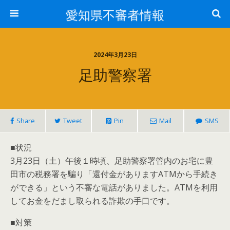
愛知県不審者情報
2024年3月23日
足助警察署
Share
Tweet
Pin
Mail
SMS
■状況
3月23日（土）午後１時頃、足助警察署管内のお宅に豊
田市の税務署を騙り「還付金がありますATMから手続き
ができる」という不審な電話がありました。ATMを利用
してお金をだまし取られる詐欺の手口です。
■対策