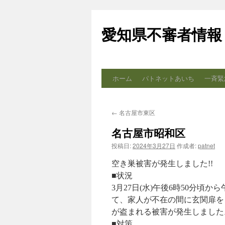
コ
ン
愛知県不審者情報
テ
ン
ツ
へ
ス
ホーム
パトネットあいち
一斉緊
キ
ッ
プ
←
名古屋市東区
名古屋市昭和区
投稿日:
2024年3月27日
作成者:
patnet
空き巣被害が発生しました!!
■状況
3月27日(水)午後6時50分
て、家人が不在の間に玄関扉を
が盗まれる被害が発生しました
■対策