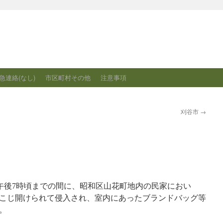
急連絡(なし)
市区町村その他
注意事項
刈谷市
→
頃から午後7時頃までの間に、昭和区山花町地内の民家におい
こじ開けられて侵入され、室内にあったブランドバッグ等
。