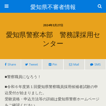
愛知県不審者情報
2024年3月27日
愛知県警察本部 警務課採用セ
ンター
Share
Tweet
Pin
Mail
SMS
■警察職員になろう！
■令和６年度第１回愛知県警察職員採用候補者試験の申
込受付が始まりました。
受験資格・申込方法等の詳細は愛知県警察ホームページ
をご確認ください。