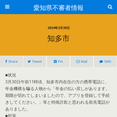
愛知県不審者情報
2024年3月30日
知多市
Share
Tweet
Pin
Mail
SMS
■状況
3月30日午前11時頃、知多市内在住の方の携帯電話に、
年金機構を騙る人物から「年金の払い戻しがあります。
期限が切れてしまいましたので、アプリを登録して手続
きしてください。」等と特殊詐欺と思われる前兆電話が
ありました。
■対策