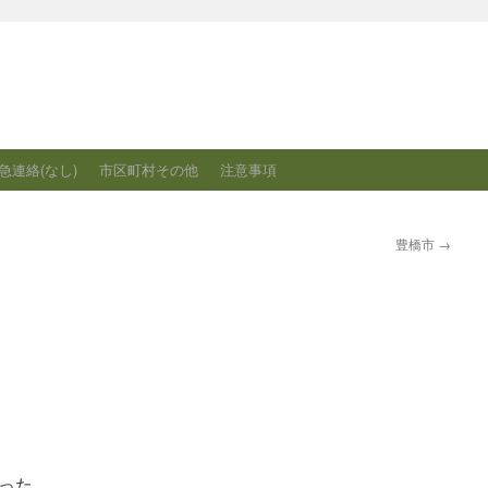
急連絡(なし)
市区町村その他
注意事項
豊橋市
→
った