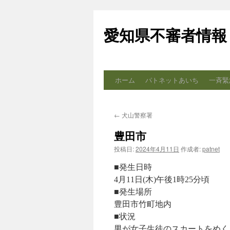
コ
ン
愛知県不審者情報
テ
ン
ツ
へ
ス
ホーム
パトネットあいち
一斉緊
キ
ッ
プ
←
犬山警察署
豊田市
投稿日:
2024年4月11日
作成者:
patnet
■発生日時
4月11日(木)午後1時25分頃
■発生場所
豊田市竹町地内
■状況
男が女子生徒のスカートをめく