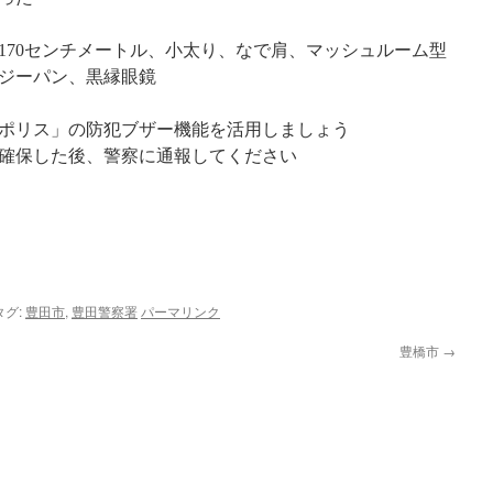
から170センチメートル、小太り、なで肩、マッシュルーム型
ジーパン、黒縁眼鏡
ポリス」の防犯ブザー機能を活用しましょう
確保した後、警察に通報してください
タグ:
豊田市
,
豊田警察署
パーマリンク
豊橋市
→