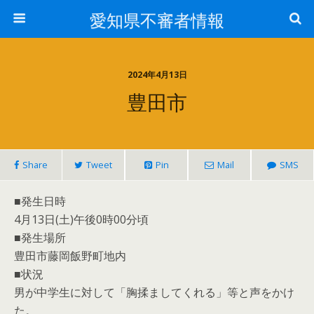
愛知県不審者情報
2024年4月13日
豊田市
Share
Tweet
Pin
Mail
SMS
■発生日時
4月13日(土)午後0時00分頃
■発生場所
豊田市藤岡飯野町地内
■状況
男が中学生に対して「胸揉ましてくれる」等と声をかけ
た。