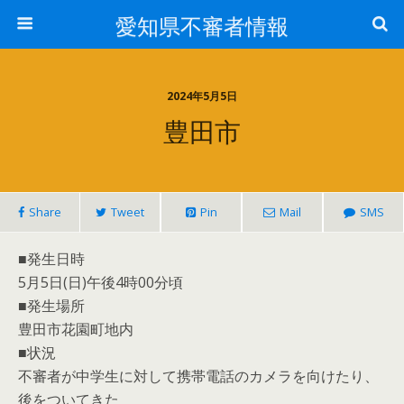
愛知県不審者情報
2024年5月5日
豊田市
Share
Tweet
Pin
Mail
SMS
■発生日時
5月5日(日)午後4時00分頃
■発生場所
豊田市花園町地内
■状況
不審者が中学生に対して携帯電話のカメラを向けたり、
後をついてきた