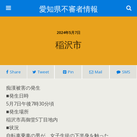
愛知県不審者情報
2024年5月7日
稲沢市
Share
Tweet
Pin
Mail
SMS
痴漢被害の発生
■発生日時
5月7日午後7時30分頃
■発生場所
稲沢市高御堂5丁目地内
■状況
自転車乗車の男が、女子生徒の下半身を触った