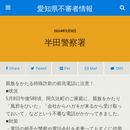
愛知県不審者情報
2024年5月8日
半田警察署
Share
Tweet
Pin
Mail
SMS
親族をかたる特殊詐欺の前兆電話に注意！
■状況
5月8日午後5時頃、阿久比町のご家庭に、親族をかたり
「風邪をひいた」「会社からハガキが来るから受け取っ
ておいて」などという不審な電話がかかってきました。
■対策
・電話の相手が警察や電話会社を名乗ってもすぐに信用