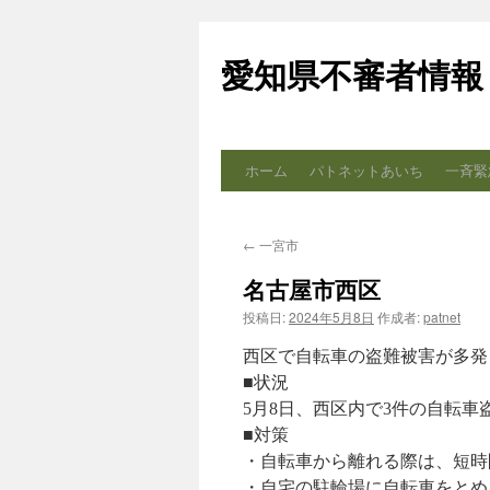
コ
ン
愛知県不審者情報
テ
ン
ツ
へ
ス
ホーム
パトネットあいち
一斉緊
キ
ッ
プ
←
一宮市
名古屋市西区
投稿日:
2024年5月8日
作成者:
patnet
西区で自転車の盗難被害が多発
■状況
5月8日、西区内で3件の自転
■対策
・自転車から離れる際は、短時
・自宅の駐輪場に自転車をとめ