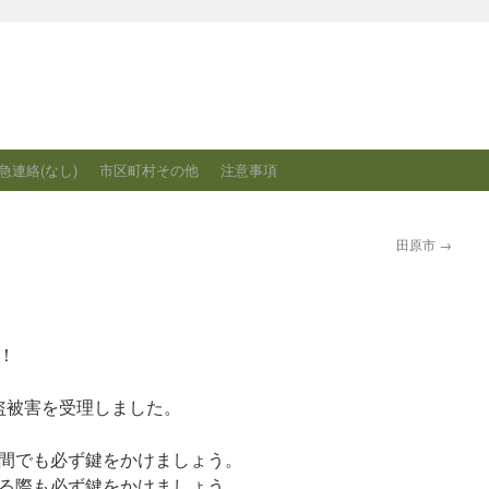
急連絡(なし)
市区町村その他
注意事項
田原市
→
！
車盗被害を受理しました。
間でも必ず鍵をかけましょう。
る際も必ず鍵をかけましょう。