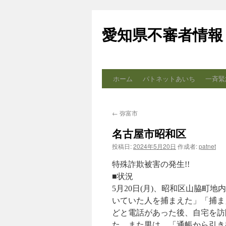
コ
ン
愛知県不審者情報
テ
ン
ツ
へ
ス
ホーム
パトネットあいち
一斉緊
キ
ッ
プ
←
弥富市
名古屋市昭和区
投稿日:
2024年5月20日
作成者:
patnet
特殊詐欺被害の発生!!
■状況
5月20日(月)、昭和区山脇町
いていた人を捕まえた」「捕ま
どと電話があった後、自宅を訪
た。また男は、「通帳から引き