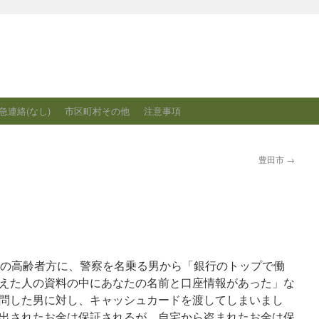
急連絡(なし)
市区町村その他
注意事項
豊田市
→
地内の高齢者方に、警察を名乗る男から「銀行のトップで働
えた人の資料の中にあなたの名前と口座情報があった」な
問した男に対し、キャッシュカードを渡してしまいまし
出されたお金は保証されるが、自宅から盗まれたお金は保