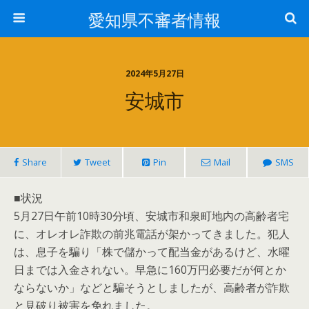
愛知県不審者情報
2024年5月27日
安城市
Share
Tweet
Pin
Mail
SMS
■状況
5月27日午前10時30分頃、安城市和泉町地内の高齢者宅
に、オレオレ詐欺の前兆電話が架かってきました。犯人
は、息子を騙り「株で儲かって配当金があるけど、水曜
日までは入金されない。早急に160万円必要だが何とか
ならないか」などと騙そうとしましたが、高齢者が詐欺
と見破り被害を免れました。