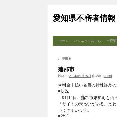
コ
ン
愛知県不審者情報
テ
ン
ツ
へ
ス
ホーム
パトネットあいち
一斉緊
キ
ッ
プ
←
豊田市
蒲郡市
投稿日:
2024年9月15日
作成者:
patnet
★料金未払い名目の特殊詐欺の
■状況
9月15日、蒲郡市形原町と西
「サイトの未払いがある。払わ
ってきています。
■対策