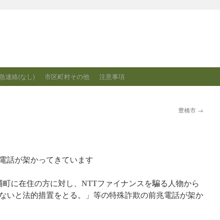
急連絡(なし)
市区町村その他
注意事項
豊橋市
→
電話が架かってきています
浦町に在住の方に対し、NTTファイナンスを騙る人物から
ないと法的措置をとる。」等の特殊詐欺の前兆電話が架か