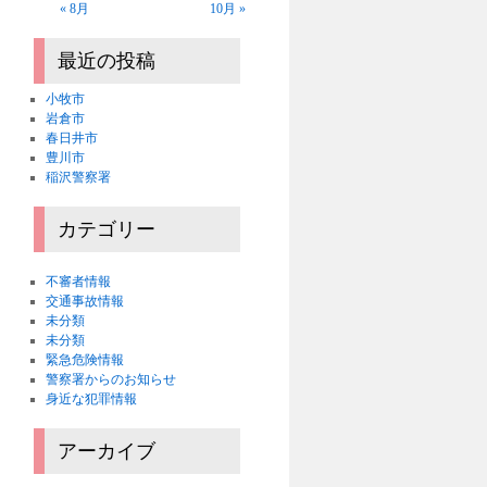
« 8月
10月 »
最近の投稿
小牧市
岩倉市
春日井市
豊川市
稲沢警察署
カテゴリー
不審者情報
交通事故情報
未分類
未分類
緊急危険情報
警察署からのお知らせ
身近な犯罪情報
アーカイブ