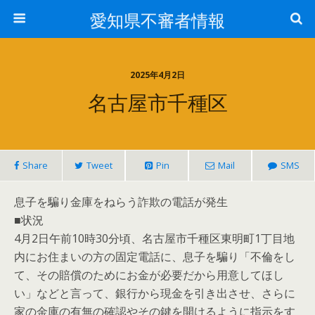
愛知県不審者情報
2025年4月2日
名古屋市千種区
Share
Tweet
Pin
Mail
SMS
息子を騙り金庫をねらう詐欺の電話が発生
■状況
4月2日午前10時30分頃、名古屋市千種区東明町1丁目地
内にお住まいの方の固定電話に、息子を騙り「不倫をし
て、その賠償のためにお金が必要だから用意してほし
い」などと言って、銀行から現金を引き出させ、さらに
家の金庫の有無の確認やその鍵を開けるように指示をす