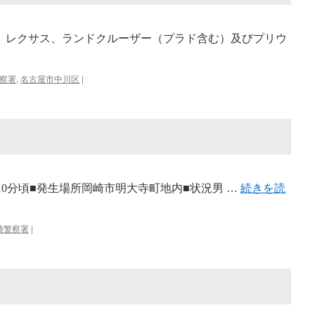
、レクサス、ランドクルーザー（プラド含む）及びプリウ
察署
,
名古屋市中川区
|
7時10分頃■発生場所岡崎市明大寺町地内■状況男 …
続きを読
崎警察署
|