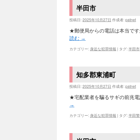
半田市
投稿日:
2025年10月27日
作成者:
patnet
★郵便局からの電話は本当ですか⁇
読む
→
カテゴリー:
身近な犯罪情報
|
タグ:
半田市
知多郡東浦町
投稿日:
2025年10月27日
作成者:
patnet
★宅配業者を騙るサギの前兆電話に注
→
カテゴリー:
身近な犯罪情報
|
タグ:
半田警