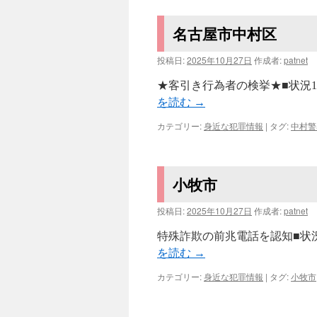
名古屋市中村区
投稿日:
2025年10月27日
作成者:
patnet
★客引き行為者の検挙★■状況1
を読む
→
カテゴリー:
身近な犯罪情報
|
タグ:
中村警
小牧市
投稿日:
2025年10月27日
作成者:
patnet
特殊詐欺の前兆電話を認知■状況
を読む
→
カテゴリー:
身近な犯罪情報
|
タグ:
小牧市