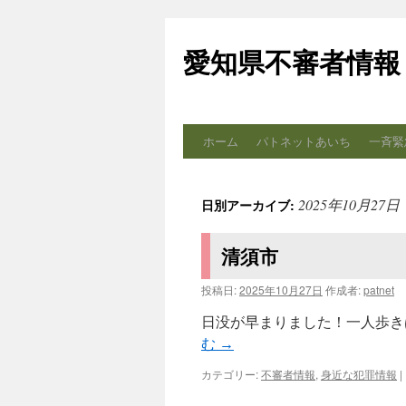
コ
ン
愛知県不審者情報
テ
ン
ツ
へ
ス
ホーム
パトネットあいち
一斉緊
キ
ッ
プ
2025年10月27日
日別アーカイブ:
清須市
投稿日:
2025年10月27日
作成者:
patnet
日没が早まりました！一人歩きは気
む
→
カテゴリー:
不審者情報
,
身近な犯罪情報
|