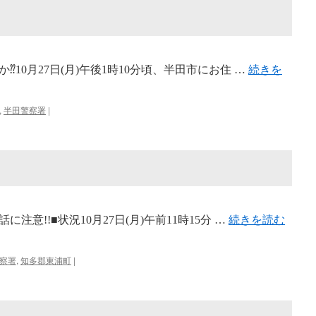
10月27日(月)午後1時10分頃、半田市にお住 …
続きを
,
半田警察署
|
意!!■状況10月27日(月)午前11時15分 …
続きを読む
察署
,
知多郡東浦町
|