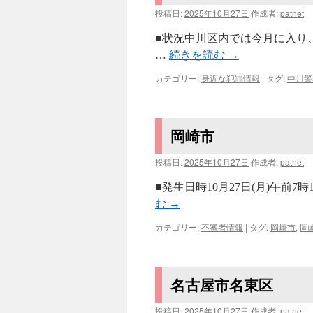
投稿日:
2025年10月27日
作成者:
patnet
■状況中川区内では今月に入り
…
続きを読む
→
カテゴリー:
身近な犯罪情報
|
タグ:
中川警
岡崎市
投稿日:
2025年10月27日
作成者:
patnet
■発生日時10月27日(月)午前
む
→
カテゴリー:
不審者情報
|
タグ:
岡崎市
,
岡
名古屋市名東区
投稿日:
2025年10月27日
作成者:
patnet