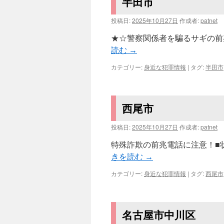
半田市
投稿日:
2025年10月27日
作成者:
patnet
★☆警察関係者を騙るサギの前兆電
読む
→
カテゴリー:
身近な犯罪情報
|
タグ:
半田市
西尾市
投稿日:
2025年10月27日
作成者:
patnet
特殊詐欺の前兆電話に注意！■状
きを読む
→
カテゴリー:
身近な犯罪情報
|
タグ:
西尾市
名古屋市中川区