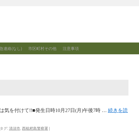
急連絡(なし)
市区町村その他
注意事項
を付けて!!■発生日時10月27日(月)午後7時 …
続きを読
タグ:
清須市
,
西枇杷島警察署
|