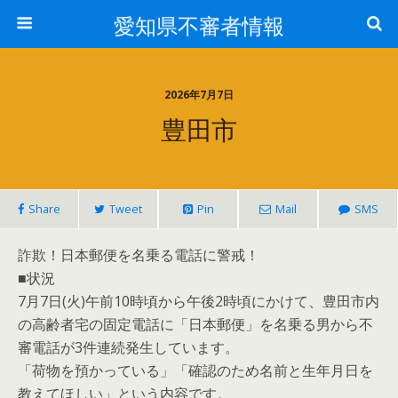
愛知県不審者情報
2026年7月7日
豊田市
Share
Tweet
Pin
Mail
SMS
詐欺！日本郵便を名乗る電話に警戒！
■状況
7月7日(火)午前10時頃から午後2時頃にかけて、豊田市内
の高齢者宅の固定電話に「日本郵便」を名乗る男から不
審電話が3件連続発生しています。
「荷物を預かっている」「確認のため名前と生年月日を
教えてほしい」という内容です。