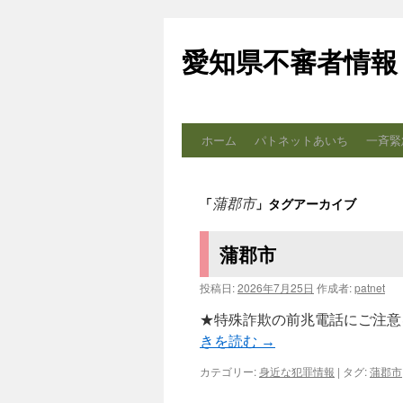
コ
ン
愛知県不審者情報
テ
ン
ツ
へ
ス
ホーム
パトネットあいち
一斉緊
キ
ッ
プ
蒲郡市
「
」タグアーカイブ
蒲郡市
投稿日:
2026年7月25日
作成者:
patnet
★特殊詐欺の前兆電話にご注意を
きを読む
→
カテゴリー:
身近な犯罪情報
|
タグ:
蒲郡市