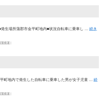
時頃■発生場所蒲郡市金平町地内■状況自転車に乗車し …
続き
郡警察署
|
市金平町地内で発生した自転車に乗車した男が女子児童 …
続
郡警察署
|