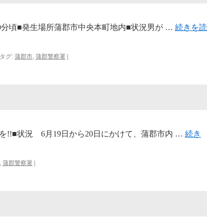
時10分頃■発生場所蒲郡市中央本町地内■状況男が …
続きを読
タグ:
蒲郡市
,
蒲郡警察署
|
!!■状況 6月19日から20日にかけて、蒲郡市内 …
続き
,
蒲郡警察署
|