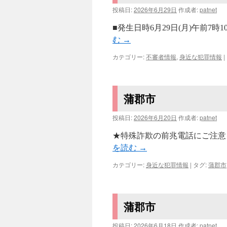
投稿日:
2026年6月29日
作成者:
patnet
■発生日時6月29日(月)午前7
む
→
カテゴリー:
不審者情報
,
身近な犯罪情報
|
蒲郡市
投稿日:
2026年6月20日
作成者:
patnet
★特殊詐欺の前兆電話にご注意を
を読む
→
カテゴリー:
身近な犯罪情報
|
タグ:
蒲郡市
蒲郡市
投稿日:
2026年6月18日
作成者:
patnet