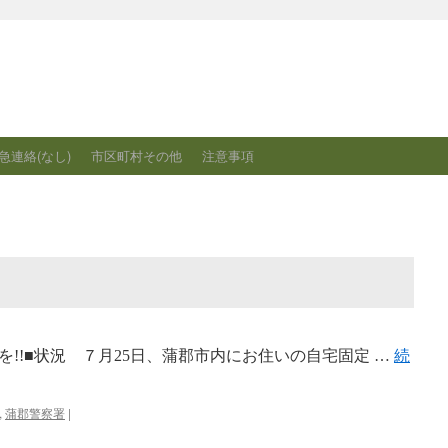
急連絡(なし)
市区町村その他
注意事項
!!■状況 ７月25日、蒲郡市内にお住いの自宅固定 …
続
,
蒲郡警察署
|