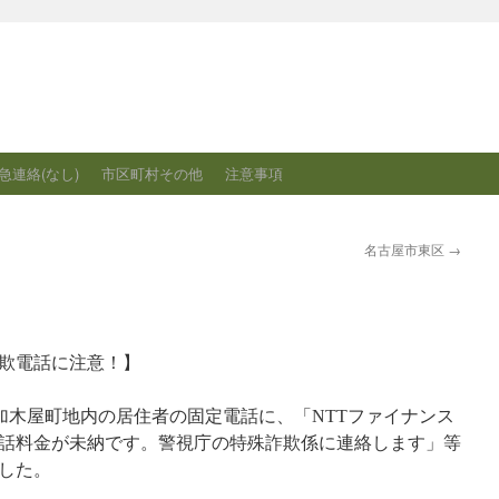
急連絡(なし)
市区町村その他
注意事項
名古屋市東区
→
詐欺電話に注意！】
海市加木屋町地内の居住者の固定電話に、「NTTファイナンス
話料金が未納です。警視庁の特殊詐欺係に連絡します」等
した。