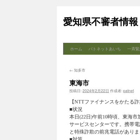
コ
ン
愛知県不審者情報
テ
ン
ツ
へ
ス
ホーム
パトネットあいち
一斉緊
キ
ッ
プ
←
知多市
東海市
投稿日:
2024年2月22日
作成者:
patnet
【NTTファイナンスをかたる
■状況
本日(22日)午前10時頃、東
サービスセンターです。携帯電
と特殊詐欺の前兆電話がありま
■対策