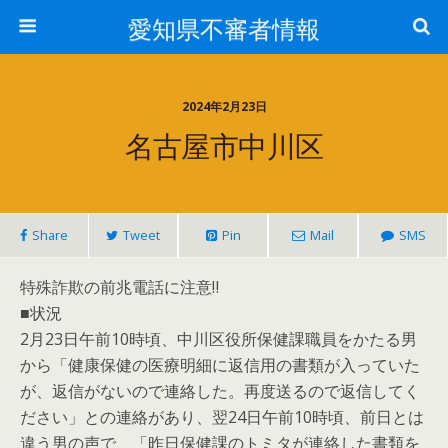
愛知県不審者情報
2024年2月23日
名古屋市中川区
Share
Tweet
Pin
Mail
SMS
特殊詐欺の前兆電話に注意‼
■状況
2月23日午前10時頃、中川区役所保健課職員をかたる男
から「健康保健の医療明細に返信用の書類が入っていた
が、返信がないので連絡した。再度送るので返信してく
ださい」との連絡があり、翌24日午前10時頃、前日とは
違う男の声で、「昨日保健課のトミタが連絡した書類を