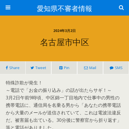
愛知県不審者情報
2024年3月2日
名古屋市中区
Share
Tweet
Pin
Mail
SMS
特殊詐欺が発生！
～電話で「お金の振り込み」の話が出たらサギ！～
3月2日午前9時頃、中区錦一丁目地内で仕事中の男性の
携帯電話に、通信局を名乗る男から「あなたの携帯電話
から大量のメールが送信されていて、これは電波法違反
だ。被害届も出ている。30分後に警察官から折り返す」
等と電話がありました。