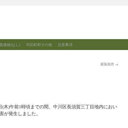
急連絡(なし)
市区町村その他
注意事項
尾張旭市
→
月7日(木)午前1時頃までの間、中川区長須賀三丁目地内におい
害が発生しました。