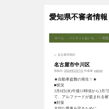
コ
ン
愛知県不審者情報
テ
ン
ツ
へ
ス
ホーム
パトネットあいち
一斉緊
キ
ッ
プ
←
名古屋市西区
名古屋市中川区
投稿日:
2024年3月7日
作成者:
patnet
★自動車盗難の発生！★
■状況
3月6日(水)午後11時頃から3
て、アルファードが盗まれる被
■対策
大切な愛車を守るために