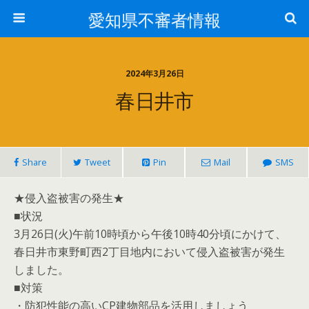
愛知県不審者情報
2024年3月26日
春日井市
Share
Tweet
Pin
Mail
SMS
★侵入盗被害の発生★
■状況
3月26日(火)午前10時頃から午後10時40分頃にかけて、
春日井市東野町西2丁目地内において侵入盗被害が発生
しました。
■対策
・防犯性能の高いCP建物部品を活用しましょう