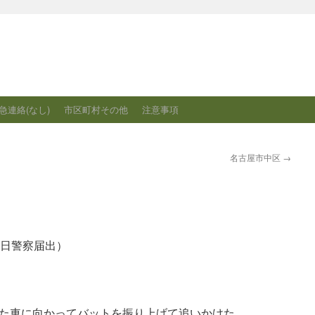
急連絡(なし)
市区町村その他
注意事項
名古屋市中区
→
月3日警察届出）
た車に向かってバットを振り上げて追いかけた。