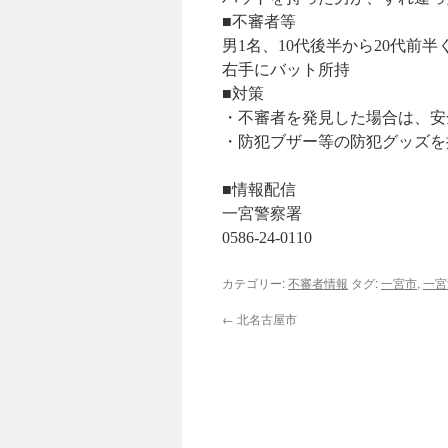
■不審者等
男1名、10代後半から20代前
右手にバット所持
■対策
・不審者を発見した場合は、安
・防犯ブザー等の防犯グッズを
■情報配信
一宮警察署
0586-24-0110
カテゴリー:
不審者情報
タグ:
一宮市
,
一宮
←
北名古屋市