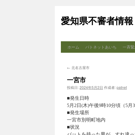
コ
ン
愛知県不審者情報
テ
ン
ツ
へ
ス
ホーム
パトネットあいち
一斉緊
キ
ッ
プ
←
北名古屋市
一宮市
投稿日:
2024年5月2日
作成者:
patnet
■発生日時
5月2日(木)午後9時10分頃（5
■発生場所
一宮市別明町地内
■状況
バットを持った男が、すれ違っ