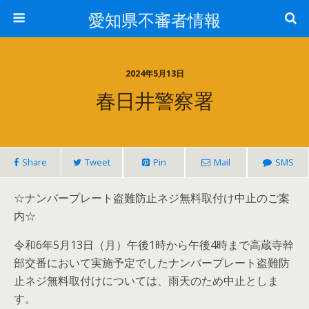
愛知県不審者情報
2024年5月13日
春日井警察署
Share
Tweet
Pin
Mail
SMS
☆ナンバープレート盗難防止ネジ無料取付け中止のご案
内☆
令和6年5月13日（月）午後1時から午後4時まで高蔵寺幹
部交番において実施予定でしたナンバープレート盗難防
止ネジ無料取付けについては、雨天のため中止としま
す。